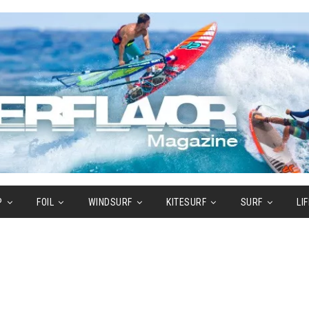
P
FOIL
WINDSURF
KITESURF
SURF
LI