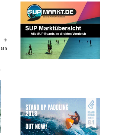
T
marn