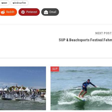
wave
windsurfen
ReddIt
Pinterest
Email
NEXT POS
SUP & Beachsports Festival Feh
SUP