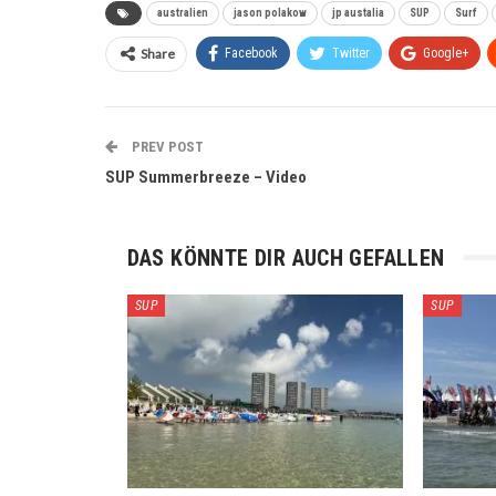
australien
jason polakow
jp austalia
SUP
Surf
Share
Facebook
Twitter
Google+
PREV POST
SUP Summerbreeze – Video
DAS KÖNNTE DIR AUCH GEFALLEN
SUP
SUP