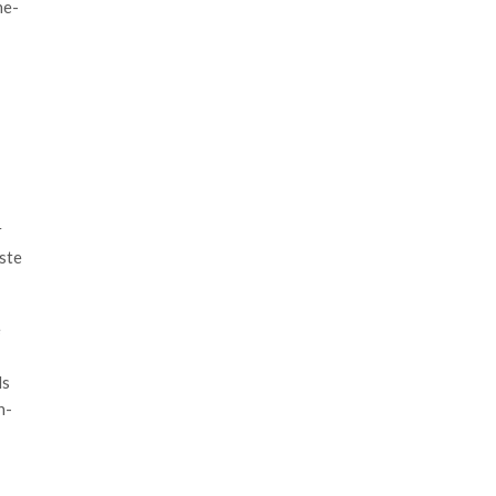
he-
r
ste
e
ls
n-