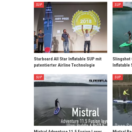
SUP
SUP
Starboard All Star Inflatable SUP mit
Slingshot
patentierter Airline Technologie
Inflatable
SUP
SUP
Mistral Adventure 11.5 Fusion Layer
Mistral Ra