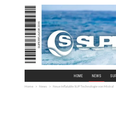
HOME
NEWS
SU
Home
News
Neue Inflatable SUP Technologie von Mistral