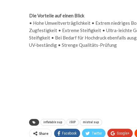
Die Vorteile auf einen Blick
• Hohe Umweltverträglichkeit • Extrem niedriges Boa
Zugfestigkeit • Extreme Steifigkeit • Ultra-leichte 
Steifigkeit • Bei Bedarf für Hochdruck ebenfalls a
UV-beständig • Strenge Qualitäts-Prüfung
inflatable sup
iSUP
mistral sup
Share
Facebook
Twitter
Google+