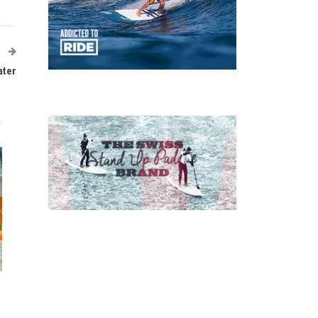
T
ater