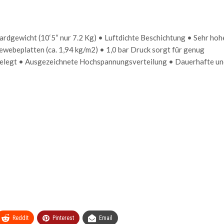
rdgewicht (10‘5“ nur 7.2 Kg) • Luftdichte Beschichtung • Sehr hoh
Gewebeplatten (ca. 1,94 kg/m2) • 1,0 bar Druck sorgt für genug
usgelegt • Ausgezeichnete Hochspannungsverteilung • Dauerhafte un
ReddIt
Pinterest
Email