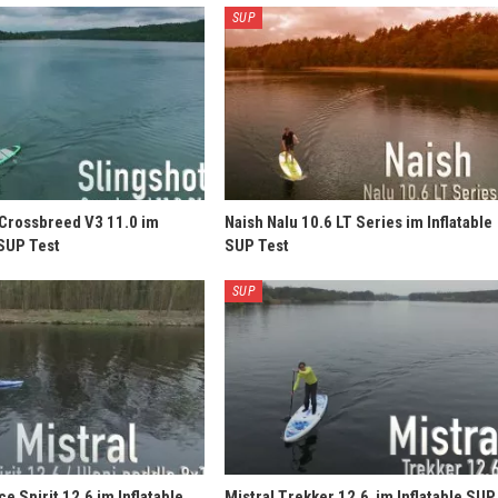
SUP
 Crossbreed V3 11.0 im
Naish Nalu 10.6 LT Series im Inflatable
 SUP Test
SUP Test
SUP
ce Spirit 12.6 im Inflatable
Mistral Trekker 12.6 im Inflatable SUP