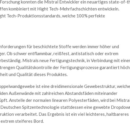
Forschung konnten die Mistral Entwickler ein neuartiges state-of-t
toffen kombiniert mit Hight Tech-Mehrfachschichten entwickeln.
Hight Tech-Produktionsstandards, welche 100% perfekte
nforderungen für beschichtete Stoffe werden immer höher und
er. Ob schwer entflammbar, reißfest, antistatisch oder extrem
beständig. Mistrals neue Fertigungstechnik, in Verbindung mit eine
strengen Qualitätskontrolle der Fertigungsprozesse garantiert höch
heit und Qualität dieses Produktes.
oppelwandgewebe ist eine dreidimensionale Gewebestruktur, welch
eiden Außenwände mit zahlreichen Abstandsfäden miteinander
pft. Anstelle der normalen linearen Polyesterfäden, wird bei Mistra
 Deutschen Spitzentechnologie stattdessen eine gewebte Dropdow
uktion verarbeitet. Das Ergebnis ist ein viel leichteres, haltbareres
 extrem steiferes Bord.