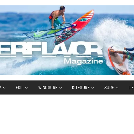
P
FOIL
WINDSURF
KITESURF
SURF
LI