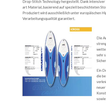
Drop-Stitch Technology hergestellt. Dank intensiver 
art Material, basierend auf speziell beschichteten S
Produziert wird ausschließlich unter europäischen 
Verarbeitungsqualität garantiert.
Die A
streng
wetter
sehr 
Sicher
Ein D
die b
verknü
neuer
Konstr
sowie