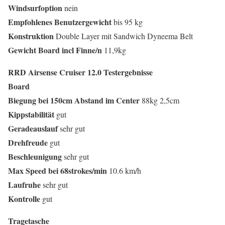
Windsurfoption
nein
Empfohlenes
Benutzergewicht
bis 95 kg
Konstruktion
Double Layer mit Sandwich Dyneema Belt
Gewicht
Board
incl
Finne/n
11,9kg
RRD Airsense Cruiser 12.0 Testergebnisse
Board
Biegung
bei 150cm
Abstand
im
Center
88kg 2,5cm
Kippstabilität
gut
Geradeauslauf
sehr gut
Drehfreude
gut
Beschleunigung
sehr gut
Max
Speed
bei 68strokes/min
10.6 km/h
Laufruhe
sehr gut
Kontrolle
gut
Tragetasche