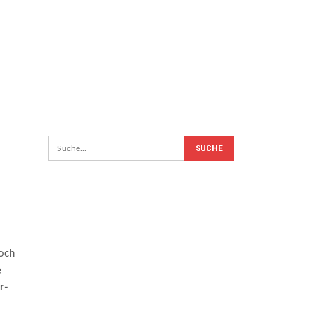
och
e
r-