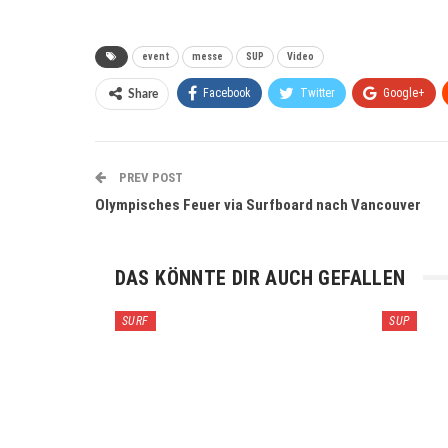
event
messe
SUP
Video
Facebook
Twitter
Google+
Share
PREV POST
Olympisches Feuer via Surfboard nach Vancouver
DAS KÖNNTE DIR AUCH GEFALLEN
SURF
SUP