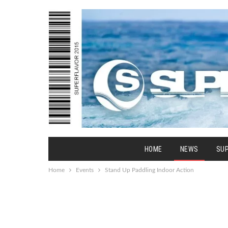
HOME
NEWS
SU
Home
Events
Stand Up Paddling Indoor Action