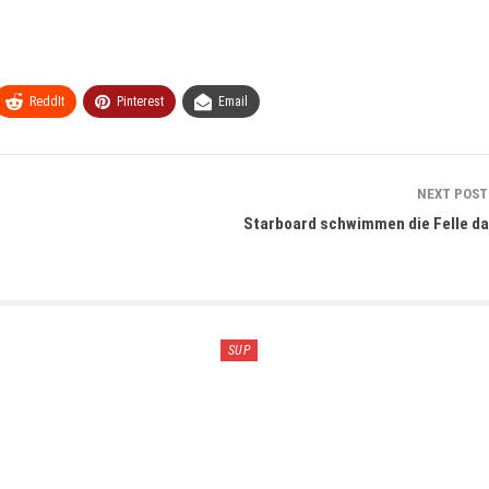
ReddIt
Pinterest
Email
NEXT POS
Starboard schwimmen die Felle d
SUP