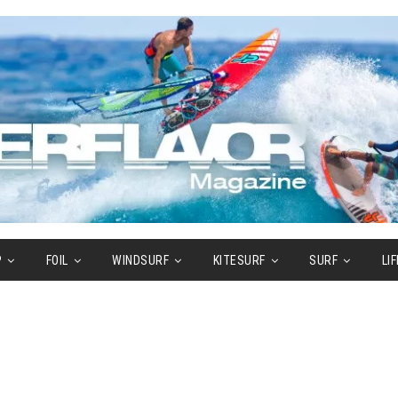
P
FOIL
WINDSURF
KITESURF
SURF
LI