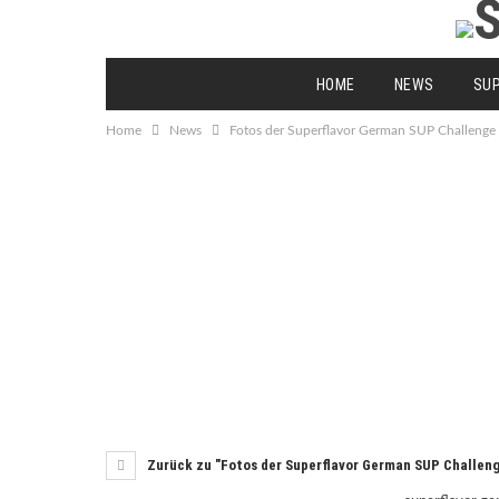
HOME
NEWS
SU
Home
News
Fotos der Superflavor German SUP Challeng
Zurück zu "Fotos der Superflavor German SUP Challen