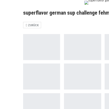
superflavor german sup challenge feh
ZURÜCK