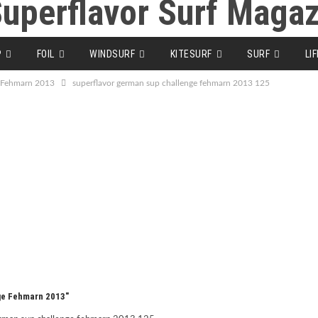
P
FOIL
WINDSURF
KITESURF
SURF
LI
e Fehmarn 2013
superflavor german sup challenge fehmarn 2013 125
ge Fehmarn 2013"