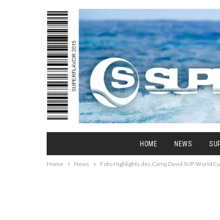
HOME
NEWS
SU
Home
News
Foto Highlights des Camp David SUP World 