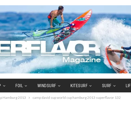
P
FOIL
WINDSURF
KITESURF
SURF
LI
Cup Hamburg 2013
camp david sup world cup hamburg 2013 superflavor 132