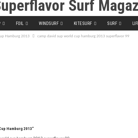
P
FOIL
WINDSURF
KITESURF
SURF
LI
 Cup Hamburg 2013
camp david sup world cup hamburg 2013 superflavor 99
 Cup Hamburg 2013"