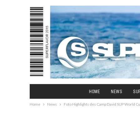
HOME
NEWS
SU
Home
News
Foto Highlights des Camp David SUP World 