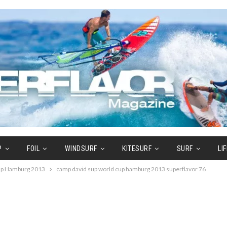
P
FOIL
WINDSURF
KITESURF
SURF
LI
Cup Hamburg 2013
camp david sup world cup hamburg 2013 superflavor 76