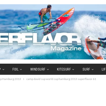
P
FOIL
WINDSURF
KITESURF
SURF
LI
Cup Hamburg 2013
camp david sup world cup hamburg 2013 superflavor 61