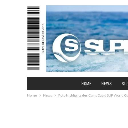
HOME
NEWS
SU
Home
News
Foto Highlights des Camp David SUP World 