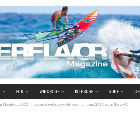
P
FOIL
WINDSURF
KITESURF
SURF
LI
Cup Hamburg 2013
camp david sup world cup hamburg 2013 superflavor 45