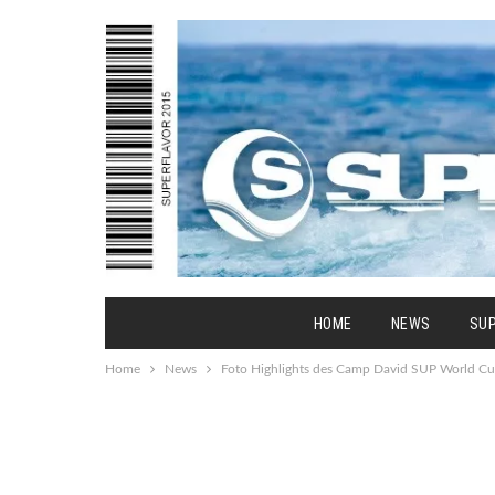
HOME
NEWS
SU
Home
News
Foto Highlights des Camp David SUP World 