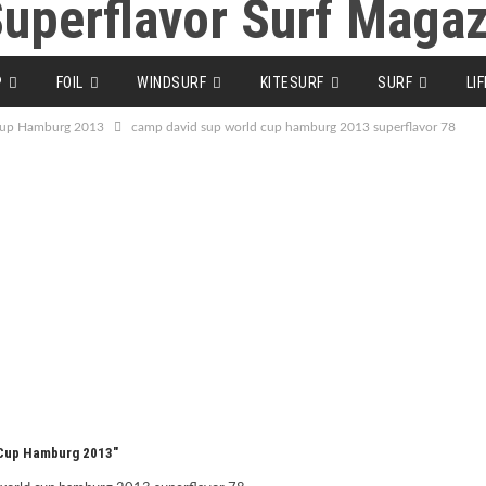
P
FOIL
WINDSURF
KITESURF
SURF
LI
 Cup Hamburg 2013
camp david sup world cup hamburg 2013 superflavor 78
 Cup Hamburg 2013"