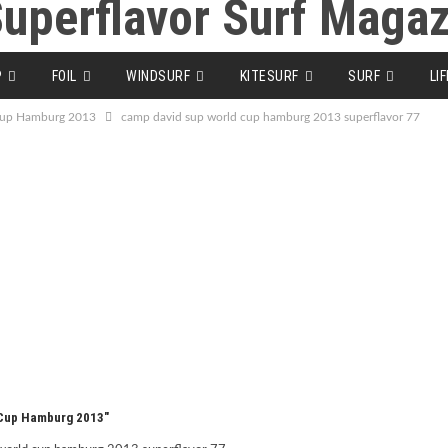
P
FOIL
WINDSURF
KITESURF
SURF
LI
 Cup Hamburg 2013
camp david sup world cup hamburg 2013 superflavor 77
 Cup Hamburg 2013"